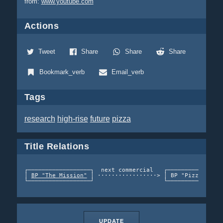
from:
www.youtube.com
Actions
Tweet
Share
Share
Share
Bookmark_verb
Email_verb
Tags
research
high-rise
future
pizza
Title Relations
┌──────────────────┐  next commercial   ┌────────────────
│ 
BP "The Mission"
 │ ·················> │ BP "Pizzabote (
UPDATE