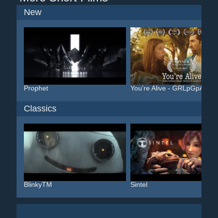
New
Prophet
You're Alive - GRLpGpAG
Classics
BlinkyTM
Sintel