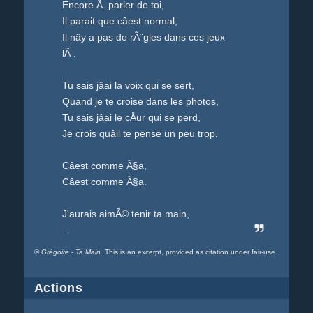
Encore Ã parler de toi,
Il parait que câest normal,
Il nây a pas de rÃ¨gles dans ces jeux
lÃ .
Tu sais jâai la voix qui se sert,
Quand je te croise dans les photos,
Tu sais jâai le cÅur qui se perd,
Je crois quâil te pense un peu trop.
Câest comme Ã§a,
Câest comme Ã§a.
J'aurais aimÃ© tenir ta main,
...
©
Grégoire - Ta Main
. This is an excerpt, provided as citation under fair-use.
Actions