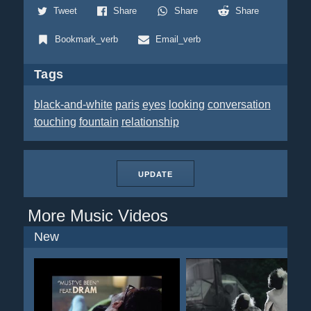
Tweet
Share
Share
Share
Bookmark_verb
Email_verb
Tags
black-and-white
paris
eyes
looking
conversation
touching
fountain
relationship
UPDATE
More Music Videos
New