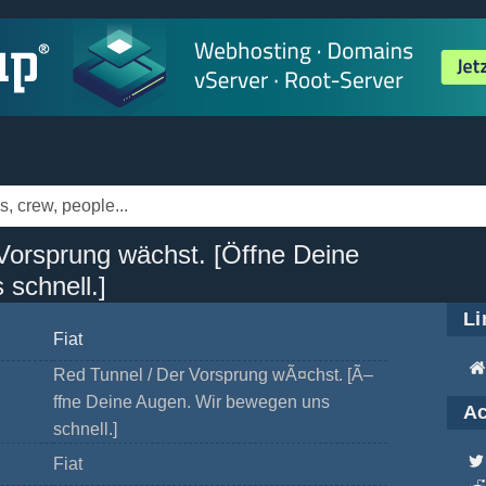
 Vorsprung wächst. [Öffne Deine
schnell.]
Li
Fiat
Red Tunnel / Der Vorsprung wÃ¤chst. [Ã–
ffne Deine Augen. Wir bewegen uns
Ac
schnell.]
Fiat