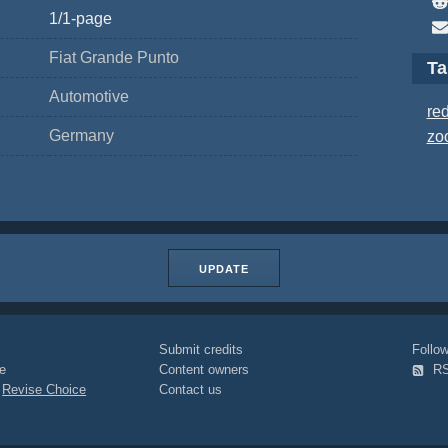
1/1-page
Fiat Grande Punto
T
Automotive
re
Germany
zo
UPDATE
Submit credits
Foll
e
Content owners
R
|
Revise Choice
Contact us