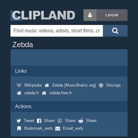
LOGIN
Zebda
Links
Wikipedia
Zebda [MusicBrainz.org]
Discogs
zebda.fr
zebda.free.fr
Actions
Tweet
Share
Share
Share
Bookmark_verb
Email_verb